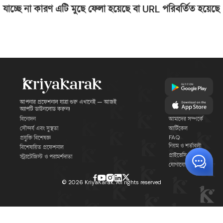
যাচ্ছে না কারণ এটি মুছে ফেলা হয়েছে বা URL পরিবর্তিত হয়েছে
আপনার প্রফেশনাল যাত্রা শুরু এখানেই — আজই
অ্যাপটি ডাউনলোড করুন!
বিনোদন
আমাদের সম্পর্কে
সৌন্দর্য এবং সুস্থতা
আর্টিকেল
FAQ
প্রযুক্তি বিশেষজ্ঞ
নিয়ম ও শর্তাবলী
বিশেষায়িত প্রফেশনাল
প্রাইভেসি পলিসি
স্ট্র্যাটেজিস্ট ও পরামর্শদাতা
যোগাযোগ
©
2026
KriyaKarak. All rights reserved