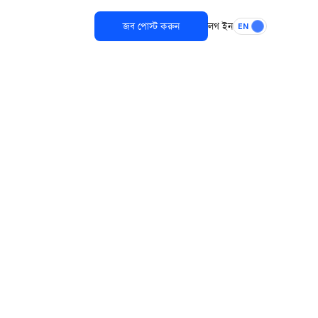
জব পোস্ট করুন
লগ ইন
EN