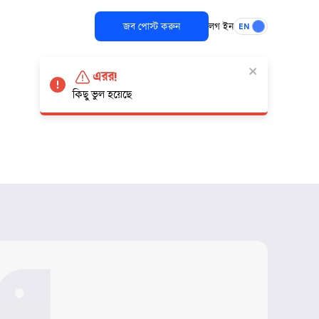
জব পোস্ট করুন
লগ ইন
EN
এরর!
কিছু ভুল হয়েছে