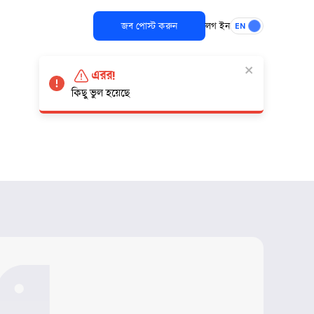
জব পোস্ট করুন
লগ ইন
EN
এরর!
কিছু ভুল হয়েছে