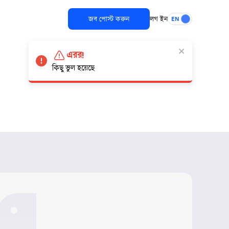
জব পোস্ট করুন
লগ ইন
EN
এরর!
কিছু ভুল হয়েছে