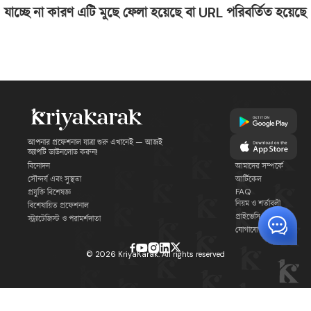
যাচ্ছে না কারণ এটি মুছে ফেলা হয়েছে বা URL পরিবর্তিত হয়েছে
আপনার প্রফেশনাল যাত্রা শুরু এখানেই — আজই
অ্যাপটি ডাউনলোড করুন!
বিনোদন
আমাদের সম্পর্কে
সৌন্দর্য এবং সুস্থতা
আর্টিকেল
FAQ
প্রযুক্তি বিশেষজ্ঞ
নিয়ম ও শর্তাবলী
বিশেষায়িত প্রফেশনাল
প্রাইভেসি পলিসি
স্ট্র্যাটেজিস্ট ও পরামর্শদাতা
যোগাযোগ
©
2026
KriyaKarak. All rights reserved