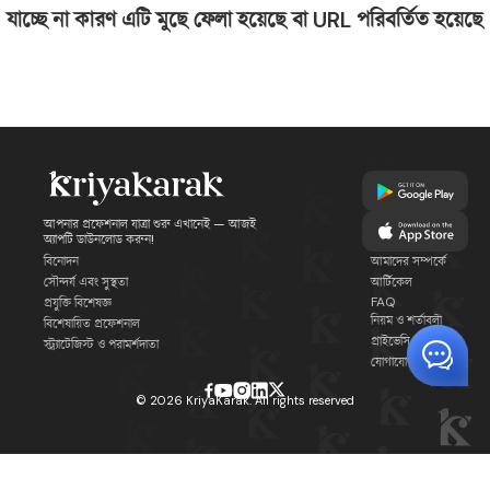
যাচ্ছে না কারণ এটি মুছে ফেলা হয়েছে বা URL পরিবর্তিত হয়েছে
আপনার প্রফেশনাল যাত্রা শুরু এখানেই — আজই
অ্যাপটি ডাউনলোড করুন!
বিনোদন
আমাদের সম্পর্কে
সৌন্দর্য এবং সুস্থতা
আর্টিকেল
FAQ
প্রযুক্তি বিশেষজ্ঞ
নিয়ম ও শর্তাবলী
বিশেষায়িত প্রফেশনাল
প্রাইভেসি পলিসি
স্ট্র্যাটেজিস্ট ও পরামর্শদাতা
যোগাযোগ
©
2026
KriyaKarak. All rights reserved