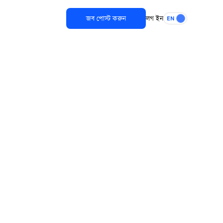
জব পোস্ট করুন
লগ ইন
EN