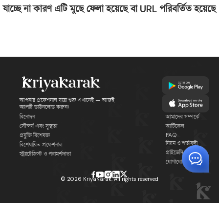
যাচ্ছে না কারণ এটি মুছে ফেলা হয়েছে বা URL পরিবর্তিত হয়েছে
আপনার প্রফেশনাল যাত্রা শুরু এখানেই — আজই
অ্যাপটি ডাউনলোড করুন!
বিনোদন
আমাদের সম্পর্কে
সৌন্দর্য এবং সুস্থতা
আর্টিকেল
FAQ
প্রযুক্তি বিশেষজ্ঞ
নিয়ম ও শর্তাবলী
বিশেষায়িত প্রফেশনাল
প্রাইভেসি পলিসি
স্ট্র্যাটেজিস্ট ও পরামর্শদাতা
যোগাযোগ
©
2026
KriyaKarak. All rights reserved