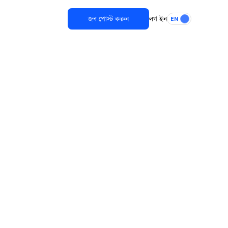
জব পোস্ট করুন
লগ ইন
EN