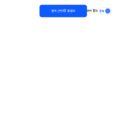
জব পোস্ট করুন
লগ ইন
EN