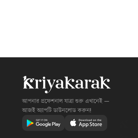
আপনার প্রফেশনাল যাত্রা শুরু এখানেই —
আজই অ্যাপটি ডাউনলোড করুন!