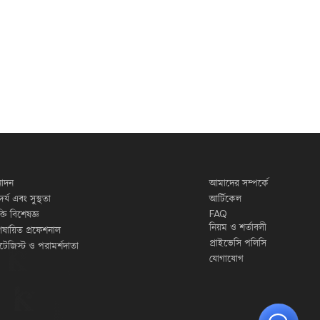
োদন
আমাদের সম্পর্কে
দর্য এবং সুস্থতা
আর্টিকেল
FAQ
ুক্তি বিশেষজ্ঞ
নিয়ম ও শর্তাবলী
েষায়িত প্রফেশনাল
প্রাইভেসি পলিসি
র্যাটেজিস্ট ও পরামর্শদাতা
যোগাযোগ