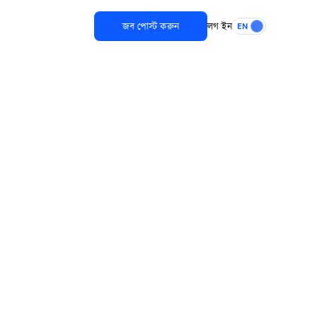
জব পোস্ট করুন
লগ ইন
EN