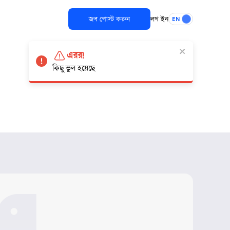
জব পোস্ট করুন
লগ ইন
EN
এরর!
কিছু ভুল হয়েছে