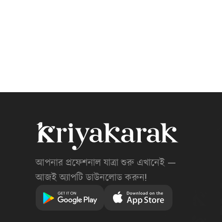
আপনার প্রফেশনাল যাত্রা শুরু এখানেই —
আজই অ্যাপটি ডাউনলোড করুন!