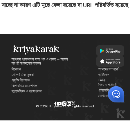
যাচ্ছে না কারণ এটি মুছে ফেলা হয়েছে বা URL পরিবর্তিত হয়েছে
আপনার প্রফেশনাল যাত্রা শুরু এখানেই — আজই
অ্যাপটি ডাউনলোড করুন!
বিনোদন
আমাদের সম্পর্কে
সৌন্দর্য এবং সুস্থতা
আর্টিকেল
FAQ
প্রযুক্তি বিশেষজ্ঞ
নিয়ম ও শর্তাবলী
বিশেষায়িত প্রফেশনাল
প্রাইভেসি পলিসি
স্ট্র্যাটেজিস্ট ও পরামর্শদাতা
যোগাযোগ
©
2026
KriyaKarak. All rights reserved