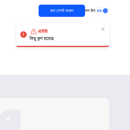
জব পোস্ট করুন
লগ ইন
EN
এরর!
কিছু ভুল হয়েছে