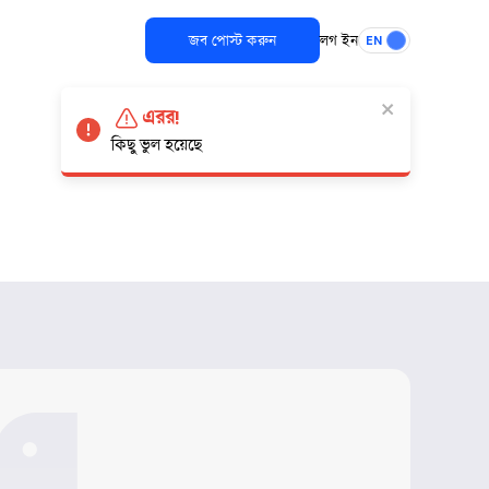
জব পোস্ট করুন
লগ ইন
EN
এরর!
কিছু ভুল হয়েছে