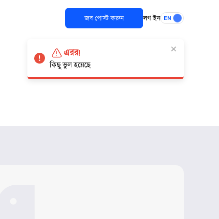
জব পোস্ট করুন
লগ ইন
EN
এরর!
কিছু ভুল হয়েছে