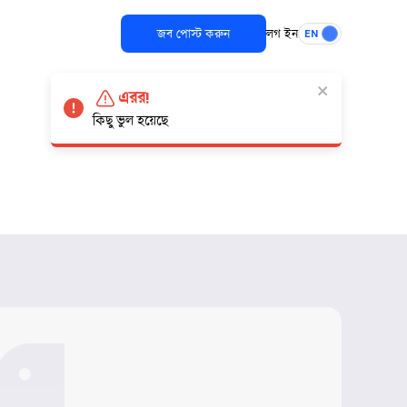
জব পোস্ট করুন
লগ ইন
EN
এরর!
কিছু ভুল হয়েছে