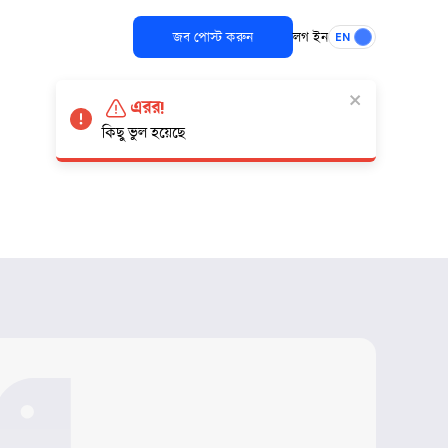
জব পোস্ট করুন
লগ ইন
EN
এরর!
কিছু ভুল হয়েছে