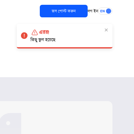
জব পোস্ট করুন
লগ ইন
EN
এরর!
কিছু ভুল হয়েছে