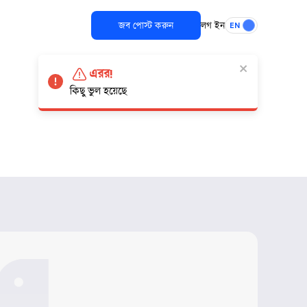
জব পোস্ট করুন
লগ ইন
EN
এরর!
কিছু ভুল হয়েছে