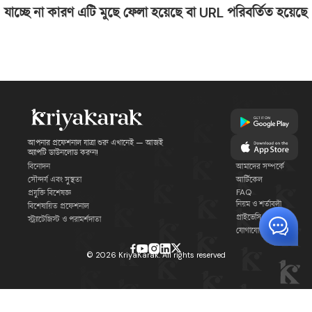
যাচ্ছে না কারণ এটি মুছে ফেলা হয়েছে বা URL পরিবর্তিত হয়েছে
আপনার প্রফেশনাল যাত্রা শুরু এখানেই — আজই
অ্যাপটি ডাউনলোড করুন!
বিনোদন
আমাদের সম্পর্কে
সৌন্দর্য এবং সুস্থতা
আর্টিকেল
FAQ
প্রযুক্তি বিশেষজ্ঞ
নিয়ম ও শর্তাবলী
বিশেষায়িত প্রফেশনাল
প্রাইভেসি পলিসি
স্ট্র্যাটেজিস্ট ও পরামর্শদাতা
যোগাযোগ
©
2026
KriyaKarak. All rights reserved