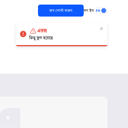
জব পোস্ট করুন
লগ ইন
EN
এরর!
কিছু ভুল হয়েছে