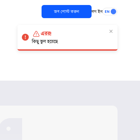
জব পোস্ট করুন
লগ ইন
EN
এরর!
কিছু ভুল হয়েছে