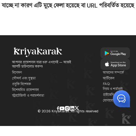
যাচ্ছে না কারণ এটি মুছে ফেলা হয়েছে বা URL পরিবর্তিত হয়েছে
আপনার প্রফেশনাল যাত্রা শুরু এখানেই — আজই
অ্যাপটি ডাউনলোড করুন!
বিনোদন
আমাদের সম্পর্কে
সৌন্দর্য এবং সুস্থতা
আর্টিকেল
FAQ
প্রযুক্তি বিশেষজ্ঞ
নিয়ম ও শর্তাবলী
বিশেষায়িত প্রফেশনাল
প্রাইভেসি পলিসি
স্ট্র্যাটেজিস্ট ও পরামর্শদাতা
যোগাযোগ
©
2026
KriyaKarak. All rights reserved