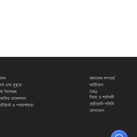
োদন
আমাদের সম্পর্কে
দর্য এবং সুস্থতা
আর্টিকেল
FAQ
ুক্তি বিশেষজ্ঞ
নিয়ম ও শর্তাবলী
েষায়িত প্রফেশনাল
প্রাইভেসি পলিসি
র্যাটেজিস্ট ও পরামর্শদাতা
যোগাযোগ