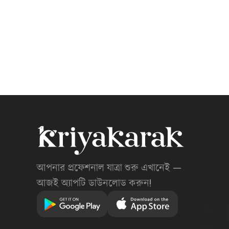
আপনার প্রফেশনাল যাত্রা শুরু এখানেই —
আজই অ্যাপটি ডাউনলোড করুন!