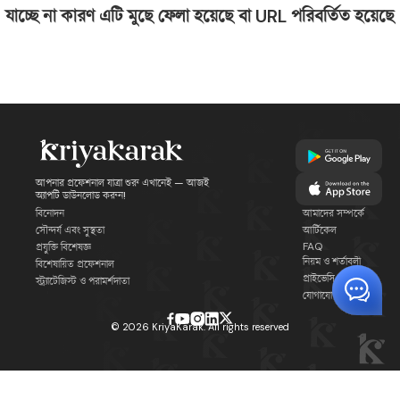
যাচ্ছে না কারণ এটি মুছে ফেলা হয়েছে বা URL পরিবর্তিত হয়েছে
আপনার প্রফেশনাল যাত্রা শুরু এখানেই — আজই
অ্যাপটি ডাউনলোড করুন!
বিনোদন
আমাদের সম্পর্কে
সৌন্দর্য এবং সুস্থতা
আর্টিকেল
FAQ
প্রযুক্তি বিশেষজ্ঞ
নিয়ম ও শর্তাবলী
বিশেষায়িত প্রফেশনাল
প্রাইভেসি পলিসি
স্ট্র্যাটেজিস্ট ও পরামর্শদাতা
যোগাযোগ
©
2026
KriyaKarak. All rights reserved