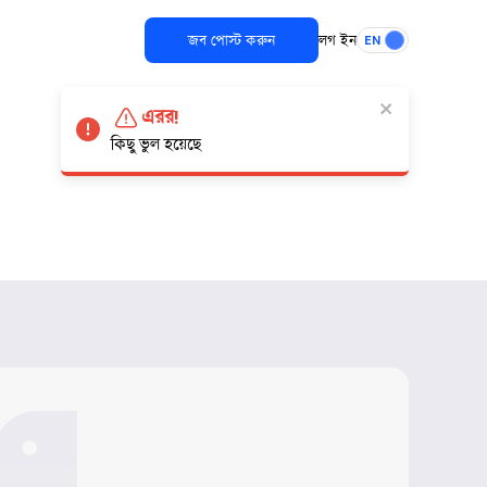
জব পোস্ট করুন
লগ ইন
EN
এরর!
কিছু ভুল হয়েছে