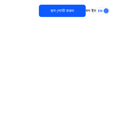
জব পোস্ট করুন
লগ ইন
EN