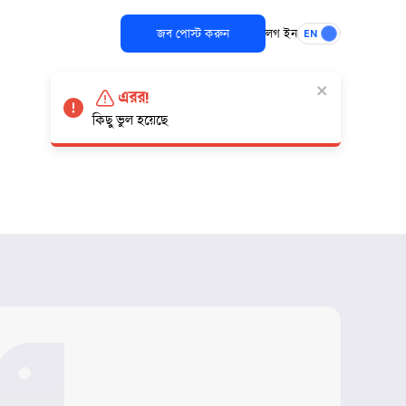
জব পোস্ট করুন
লগ ইন
EN
এরর!
কিছু ভুল হয়েছে