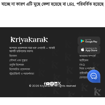
যাচ্ছে না কারণ এটি মুছে ফেলা হয়েছে বা URL পরিবর্তিত হয়েছে
আপনার প্রফেশনাল যাত্রা শুরু এখানেই — আজই
অ্যাপটি ডাউনলোড করুন!
বিনোদন
আমাদের সম্পর্কে
সৌন্দর্য এবং সুস্থতা
আর্টিকেল
FAQ
প্রযুক্তি বিশেষজ্ঞ
নিয়ম ও শর্তাবলী
বিশেষায়িত প্রফেশনাল
প্রাইভেসি পলিসি
স্ট্র্যাটেজিস্ট ও পরামর্শদাতা
যোগাযোগ
©
2026
KriyaKarak. All rights reserved