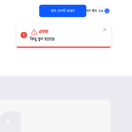
জব পোস্ট করুন
লগ ইন
EN
এরর!
কিছু ভুল হয়েছে