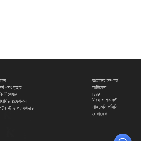
োদন
আমাদের সম্পর্কে
দর্য এবং সুস্থতা
আর্টিকেল
FAQ
ুক্তি বিশেষজ্ঞ
নিয়ম ও শর্তাবলী
েষায়িত প্রফেশনাল
প্রাইভেসি পলিসি
র্যাটেজিস্ট ও পরামর্শদাতা
যোগাযোগ