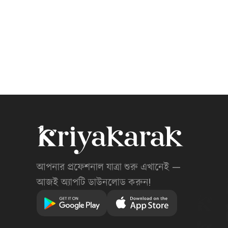
আপনার প্রফেশনাল যাত্রা শুরু এখানেই —
আজই অ্যাপটি ডাউনলোড করুন!