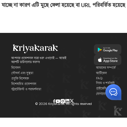
যাচ্ছে না কারণ এটি মুছে ফেলা হয়েছে বা URL পরিবর্তিত হয়েছে
আপনার প্রফেশনাল যাত্রা শুরু এখানেই — আজই
অ্যাপটি ডাউনলোড করুন!
বিনোদন
আমাদের সম্পর্কে
সৌন্দর্য এবং সুস্থতা
আর্টিকেল
FAQ
প্রযুক্তি বিশেষজ্ঞ
নিয়ম ও শর্তাবলী
বিশেষায়িত প্রফেশনাল
প্রাইভেসি পলিসি
স্ট্র্যাটেজিস্ট ও পরামর্শদাতা
যোগাযোগ
©
2026
KriyaKarak. All rights reserved