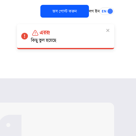
জব পোস্ট করুন
লগ ইন
EN
এরর!
কিছু ভুল হয়েছে