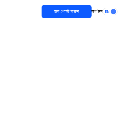
জব পোস্ট করুন
লগ ইন
EN