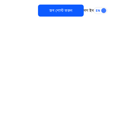
জব পোস্ট করুন
লগ ইন
EN