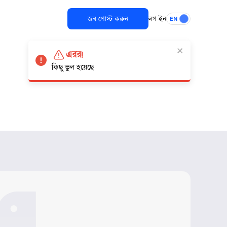
জব পোস্ট করুন
লগ ইন
EN
এরর!
কিছু ভুল হয়েছে