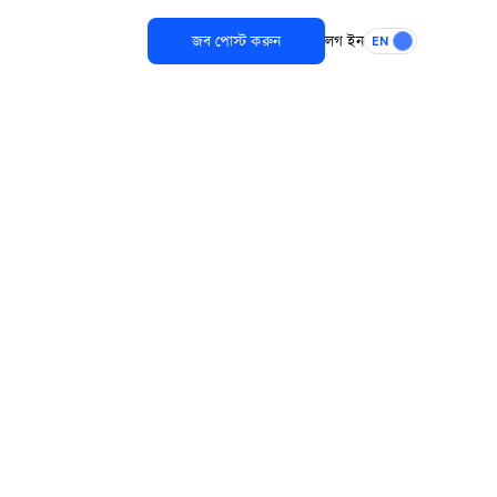
জব পোস্ট করুন
লগ ইন
EN