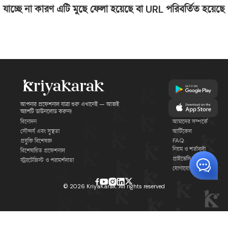
যাচ্ছে না কারণ এটি মুছে ফেলা হয়েছে বা URL পরিবর্তিত হয়েছে
আপনার প্রফেশনাল যাত্রা শুরু এখানেই — আজই
অ্যাপটি ডাউনলোড করুন!
বিনোদন
আমাদের সম্পর্কে
সৌন্দর্য এবং সুস্থতা
আর্টিকেল
FAQ
প্রযুক্তি বিশেষজ্ঞ
নিয়ম ও শর্তাবলী
বিশেষায়িত প্রফেশনাল
প্রাইভেসি পলিসি
স্ট্র্যাটেজিস্ট ও পরামর্শদাতা
যোগাযোগ
©
2026
KriyaKarak. All rights reserved