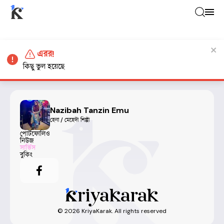
এরর!
কিছু ভুল হয়েছে
Nazibah Tanzin Emu
হেনা / মেহেদী শিল্পী
পোর্টফোলিও
নিউজ
সার্ভিস
বুকিং
©
2026
KriyaKarak. All rights reserved