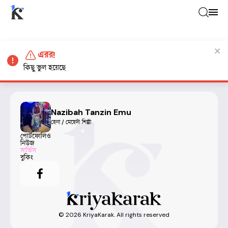
এরর!
কিছু ভুল হয়েছে
Nazibah Tanzin Emu
হেনা / মেহেদী শিল্পী
পোর্টফোলিও
নিউজ
সার্ভিস
বুকিং
©
2026
KriyaKarak. All rights reserved