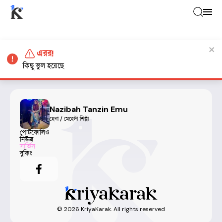
এরর!
কিছু ভুল হয়েছে
Nazibah Tanzin Emu
হেনা / মেহেদী শিল্পী
পোর্টফোলিও
নিউজ
সার্ভিস
বুকিং
©
2026
KriyaKarak. All rights reserved