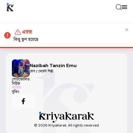
এরর!
কিছু ভুল হয়েছে
Nazibah Tanzin Emu
হেনা / মেহেদী শিল্পী
পোর্টফোলিও
নিউজ
সার্ভিস
বুকিং
©
2026
KriyaKarak. All rights reserved