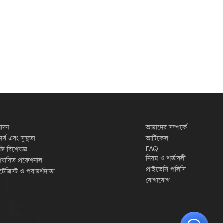
োদন
আমাদের সম্পর্কে
দর্য এবং সুস্থতা
আর্টিকেল
FAQ
ুক্তি বিশেষজ্ঞ
নিয়ম ও শর্তাবলী
েষায়িত প্রফেশনাল
প্রাইভেসি পলিসি
র্যাটেজিস্ট ও পরামর্শদাতা
যোগাযোগ