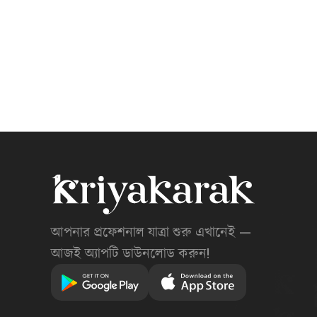
আপনার প্রফেশনাল যাত্রা শুরু এখানেই —
আজই অ্যাপটি ডাউনলোড করুন!