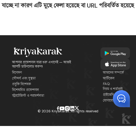
যাচ্ছে না কারণ এটি মুছে ফেলা হয়েছে বা URL পরিবর্তিত হয়েছে
আপনার প্রফেশনাল যাত্রা শুরু এখানেই — আজই
অ্যাপটি ডাউনলোড করুন!
বিনোদন
আমাদের সম্পর্কে
সৌন্দর্য এবং সুস্থতা
আর্টিকেল
FAQ
প্রযুক্তি বিশেষজ্ঞ
নিয়ম ও শর্তাবলী
বিশেষায়িত প্রফেশনাল
প্রাইভেসি পলিসি
স্ট্র্যাটেজিস্ট ও পরামর্শদাতা
যোগাযোগ
©
2026
KriyaKarak. All rights reserved