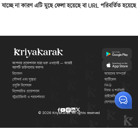
যাচ্ছে না কারণ এটি মুছে ফেলা হয়েছে বা URL পরিবর্তিত হয়েছে
আপনার প্রফেশনাল যাত্রা শুরু এখানেই — আজই
অ্যাপটি ডাউনলোড করুন!
বিনোদন
আমাদের সম্পর্কে
সৌন্দর্য এবং সুস্থতা
আর্টিকেল
FAQ
প্রযুক্তি বিশেষজ্ঞ
নিয়ম ও শর্তাবলী
বিশেষায়িত প্রফেশনাল
প্রাইভেসি পলিসি
স্ট্র্যাটেজিস্ট ও পরামর্শদাতা
যোগাযোগ
©
2026
KriyaKarak. All rights reserved