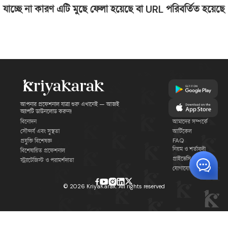
যাচ্ছে না কারণ এটি মুছে ফেলা হয়েছে বা URL পরিবর্তিত হয়েছে
আপনার প্রফেশনাল যাত্রা শুরু এখানেই — আজই
অ্যাপটি ডাউনলোড করুন!
বিনোদন
আমাদের সম্পর্কে
সৌন্দর্য এবং সুস্থতা
আর্টিকেল
FAQ
প্রযুক্তি বিশেষজ্ঞ
নিয়ম ও শর্তাবলী
বিশেষায়িত প্রফেশনাল
প্রাইভেসি পলিসি
স্ট্র্যাটেজিস্ট ও পরামর্শদাতা
যোগাযোগ
©
2026
KriyaKarak. All rights reserved